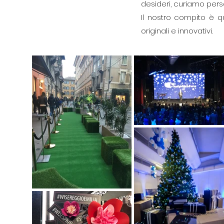
desideri, curiamo perso
Il nostro compito è q
originali e innovativi.