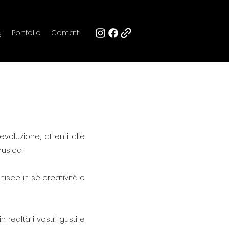
g
Portfolio
Contatti
oluzione, attenti alle
musica.
isce in sè creatività e
 realtà i vostri gusti e