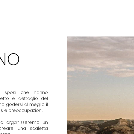
Info
Servizi
Lavori
Weddin
NO
li sposi che hanno
etto e dettaglio del
 godersi al meglio il
ess e preoccupazioni.
io organizzeremo un
creare una scaletta