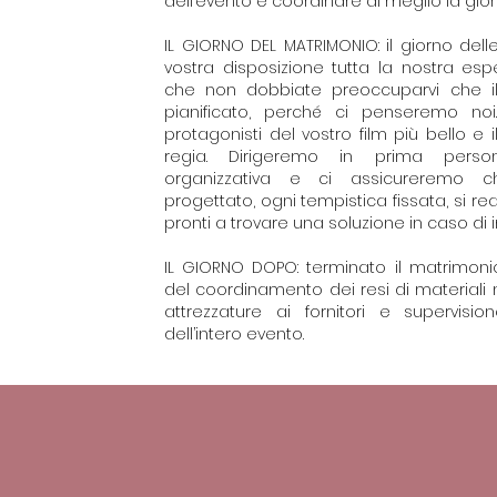
dell’evento e coordinare al meglio la gior
IL GIORNO DEL MATRIMONIO: il giorno de
vostra disposizione tutta la nostra esp
che non dobbiate preoccuparvi che il
pianificato, perché ci penseremo noi
protagonisti del vostro film più bello e 
regia. Dirigeremo in prima persona
organizzativa e ci assicureremo c
progettato, ogni tempistica fissata, si rea
pronti a trovare una soluzione in caso di i
IL GIORNO DOPO: terminato il matrimon
del coordinamento dei resi di materiali n
attrezzature ai fornitori e supervisi
dell’intero evento.