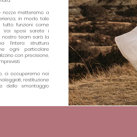
nata.
lle nozze metteremo a
erienza, in modo tale
 tutto funzioni come
. Voi sposi sarete i
il nostro team sarà la
 l’intera struttura
he ogni particolare
lizzino con precisione,
mprevisti.
io, ci occuperemo noi
oleggiati, restituzione
one dello smontaggio